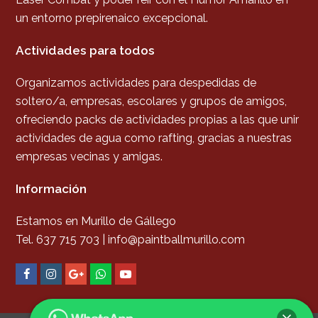
un entorno prepirenaico excepcional.
Actividades para todos
Organizamos actividades para despedidas de
soltero/a, empresas, escolares y grupos de amigos,
ofreciendo packs de actividades propias a las que unir
actividades de agua como rafting, gracias a nuestras
empresas vecinas y amigas.
Información
Estamos en Murillo de Gállego
Tel. 637 715 703 | info@paintballmurillo.com
F
I
G
W
Y
a
n
o
h
o
c
s
o
a
u